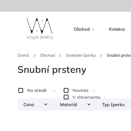
Obchod
Kolekce
Domů
/
Obchod
/
Svatební šperky
/
Snubní prste
Snubní prsteny
Na skladě
Novinka
24
12
V showroomu
7
Cena
Materiál
Typ šperku