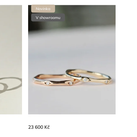
Nejprodávanější
Novinka
Abecedně
V showroomu
23 600 Kč