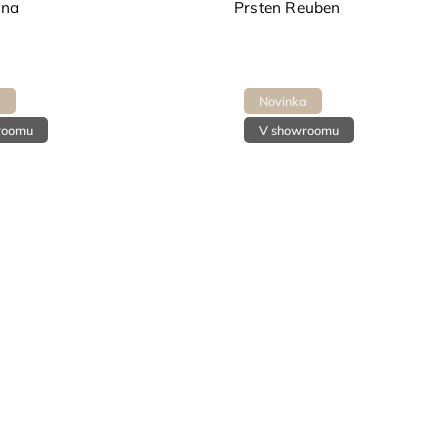
ana
Prsten Reuben
a
Novinka
roomu
V showroomu