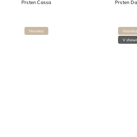
Prsten Cassa
Prsten D
Novinka
Novink
V show