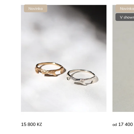
Novinka
Novink
V show
15 800 Kč
17 400
od