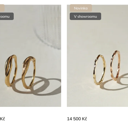
a
Novinka
roomu
V showroomu
 Kč
14 500 Kč