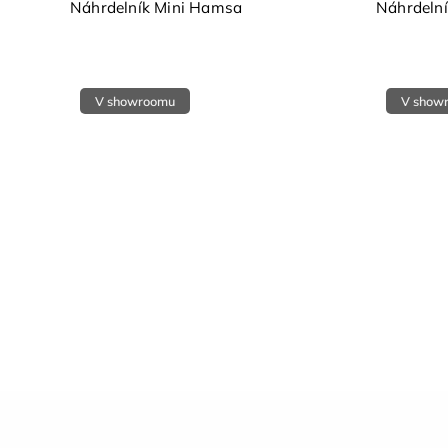
Náhrdelník Mini Hamsa
Náhrdeln
V showroomu
V show