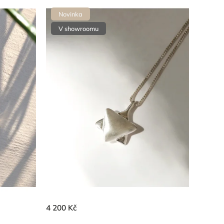
Nejprodávanější
Novinka
Abecedně
V showroomu
4 200 Kč