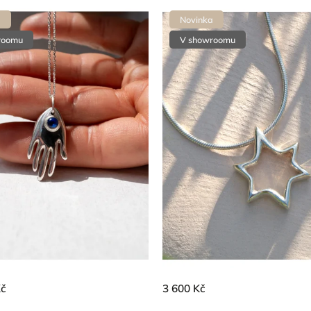
a
Novinka
roomu
V showroomu
Kč
3 600 Kč