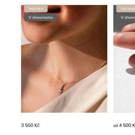
Novinka
Novink
V showroomu
V show
3 500 Kč
4 500 
od