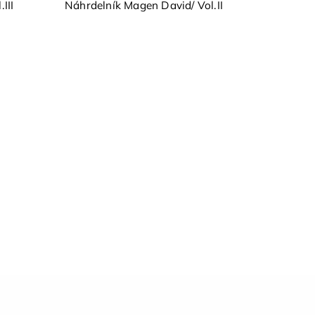
III
Náhrdelník Magen David/ Vol.II