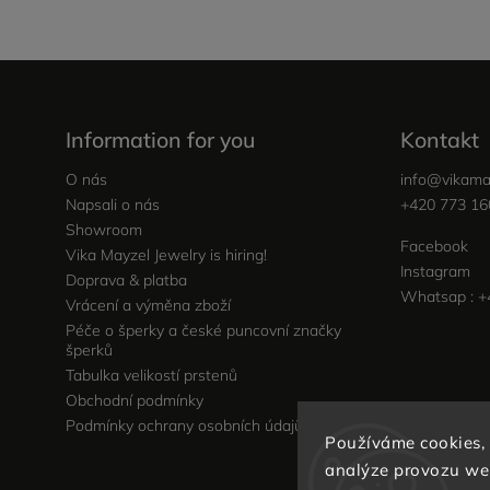
Information for you
Kontakt
O nás
info
@
vikama
Napsali o nás
+420 773 16
Showroom
Facebook
Vika Mayzel Jewelry is hiring!
Instagram
Doprava & platba
Whatsap : +
Vrácení a výměna zboží
Péče o šperky a české puncovní značky
šperků
Tabulka velikostí prstenů
Obchodní podmínky
Podmínky ochrany osobních údajů
Používáme cookies,
analýze provozu web