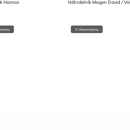
ík Hamsa
Náhrdelník Magen David / Vol.
roomu
V showroomu