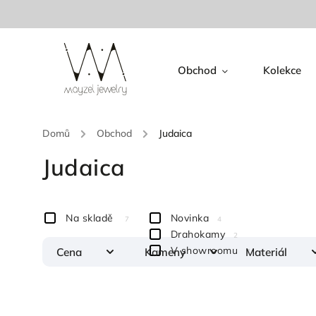
Obchod
Kolekce
Domů
/
Obchod
/
Judaica
Judaica
Na skladě
Novinka
7
4
Drahokamy
2
V showroomu
Cena
Kameny
Materiál
7