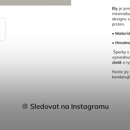
Ely
je jem
minimali
designu s
prsten.
•
Materiá
•
Hmotno
Šperky 
vyzvednu
zlatě
o ry
Noste jej 
kombinujt
Sledovat na Instagramu