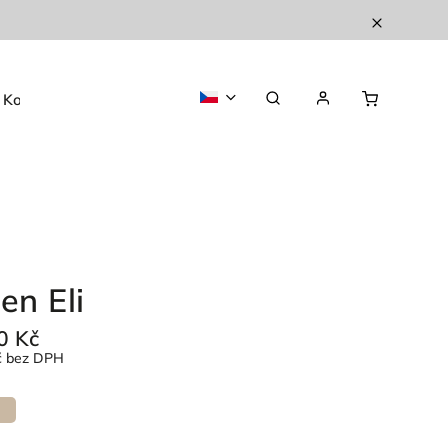
Kontakty
O nás
en Eli
0 Kč
č bez DPH
a