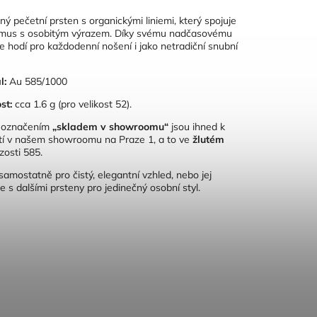
ný pečetní prsten s organickými liniemi, který spojuje
smus s osobitým výrazem. Díky svému nadčasovému
e hodí pro každodenní nošení i jako netradiční snubní
l:
Au 585/1000
st:
cca 1.6 g (pro velikost 52).
s označením
„skladem v showroomu“
jsou ihned k
tí v našem showroomu na Praze 1, a to ve
žlutém
zosti 585
.
samostatně pro čistý, elegantní vzhled, nebo jej
e s dalšími prsteny pro jedinečný osobní styl.