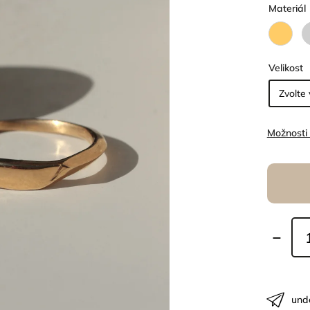
Materiál
Velikost
Možnosti
und