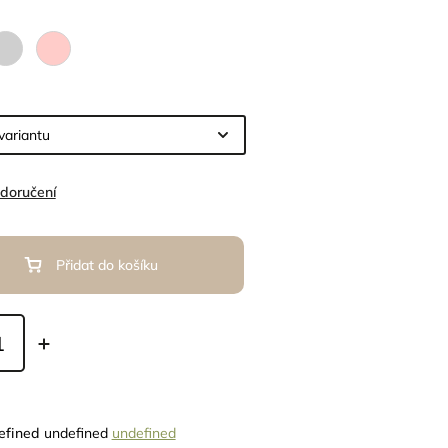
 doručení
Přidat do košíku
efined
undefined
undefined