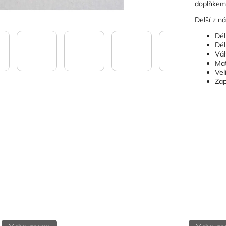
doplňkem
Delší z n
Dél
Dél
Váh
Mat
Vel
Zap