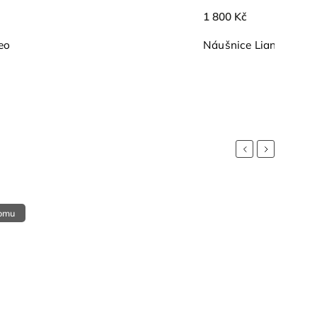
1 800 Kč
eo
Náušnice Liana
Previous
Next
omu