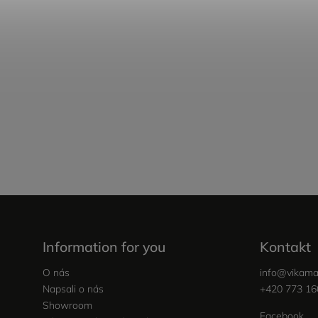
Information for you
Kontakt
O nás
info
@
vikama
Napsali o nás
+420 773 16
Showroom
Facebook