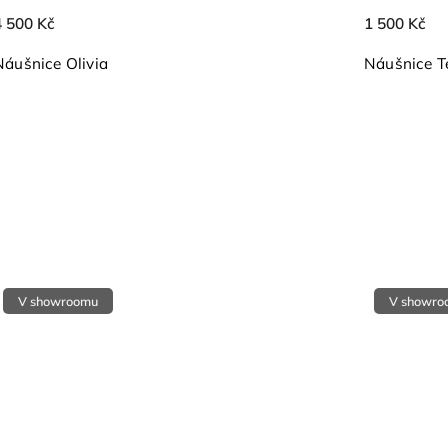
4 500 Kč
1 500 Kč
Náušnice Olivia
Náušnice T
V showroomu
V showro