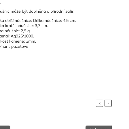
.
áušnic může být doplněna o přírodní safír.
ka delší náušnice: Délka náušnice: 4,5 cm.
ka kratší náušnice: 3,7 cm.
a náušnic: 2,9 g.
eriál: Ag925/1000.
ikost kamene: 3mm.
ínání: puzetové
Previous
Next