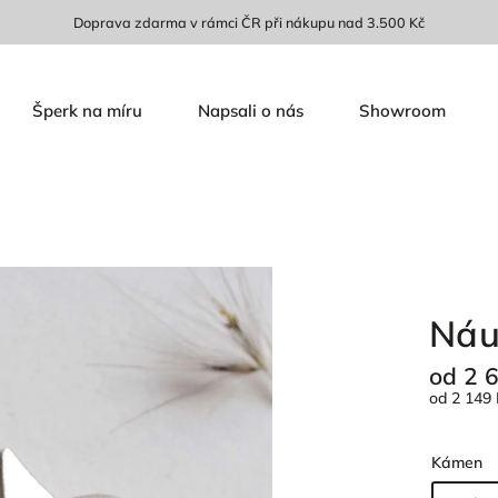
Doprava zdarma v rámci ČR při nákupu nad 3.500 Kč
Šperk na míru
Napsali o nás
Showroom
Náu
od
2 
od
2 149 
Kámen