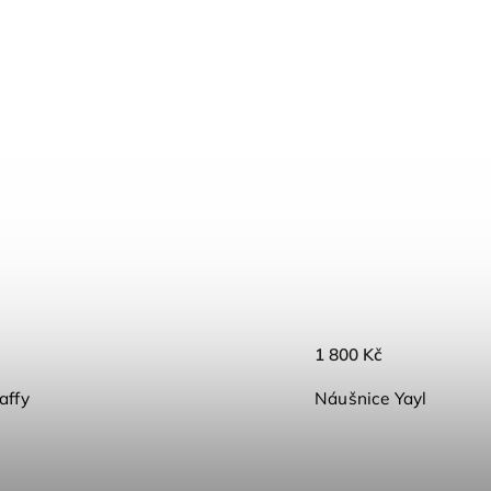
1 800 Kč
affy
Náušnice Yayla