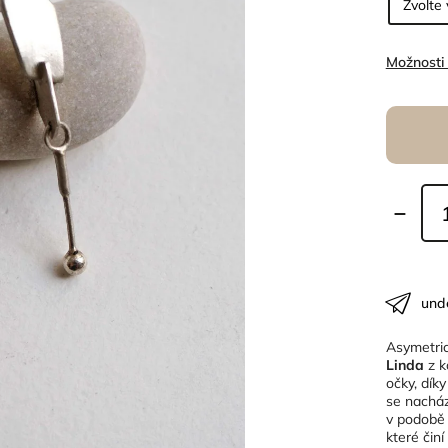
Možnosti
und
Asymetric
Linda
z k
očky, dík
se nacház
v podobě 
které čin