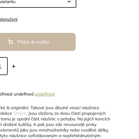
 doručení
Přidat do košíku
efined
undefined
undefined
ké & originální. Takové jsou dlouhé visací náušnice
olekce
Shigra
. Jsou složeny ze dvou částí propojených
y tomu je spodní část náušnic v pohybu. Na jejich koncích
í drobné kuličky. A pak jsou zde nesourodé prvky
elementů jako jsou mnohoúhelníky nebo rozdílné délky,
í tyto náušnice sofistikovaným a nepřehlédnutelným